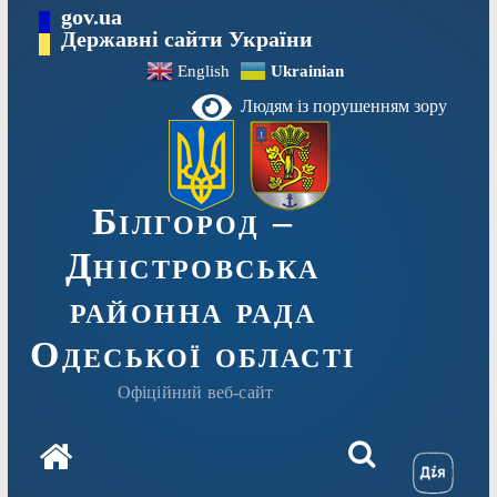
Перейти
gov.ua
до
Державні сайти України
вмісту
English
Ukrainian
Людям із порушенням зору
Білгород –
Дністровська
районна рада
Одеської області
Офіційний веб-сайт