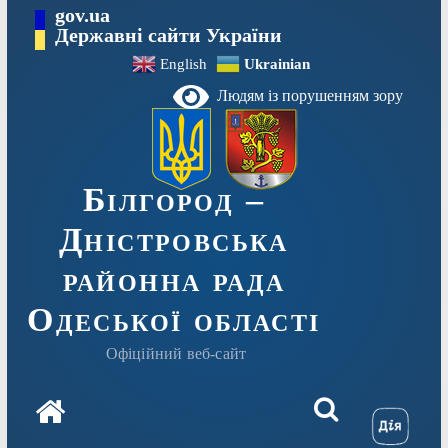
Перейти
gov.ua
до
Державні сайти України
вмісту
English
Ukrainian
Людям із порушенням зору
Білгород –
Дністровська
районна рада
Одеської області
Офіційний веб-сайт