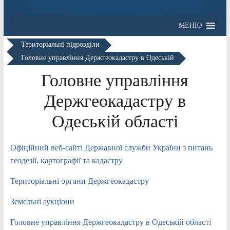
МЕНЮ
Територіальні підрозділи
Головне управління Держгеокадастру в Одеській
Головне управління
Держгеокадастру в
Одеській області
Офіційний веб-сайті Державної служби України з питань
геодезії, картографії та кадастру
Територіальні органи Держгеокадастру
Земельні аукціони
Головне управління Держгеокадастру в Одеській області