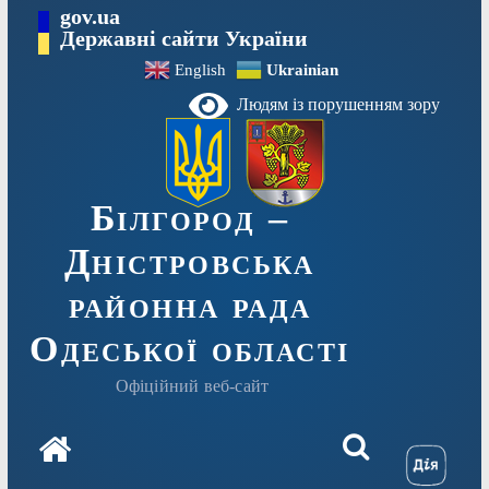
Перейти
gov.ua
до
Державні сайти України
вмісту
English
Ukrainian
Людям із порушенням зору
Білгород –
Дністровська
районна рада
Одеської області
Офіційний веб-сайт