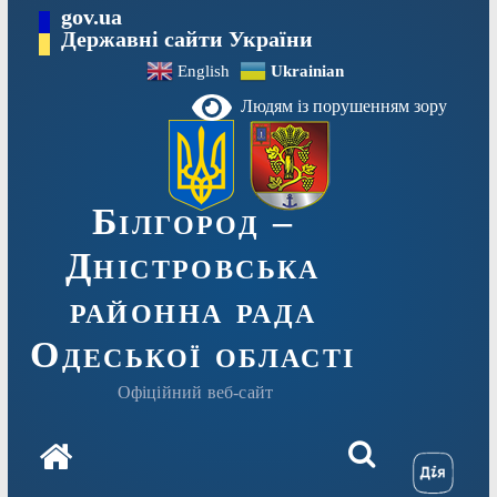
Перейти
gov.ua
до
Державні сайти України
вмісту
English
Ukrainian
Людям із порушенням зору
Білгород –
Дністровська
районна рада
Одеської області
Офіційний веб-сайт