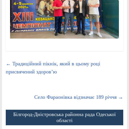
←
Традиційний пікнік, який в цьому році
присвячений здоров’ю
Село Фараонівка відзначає 189 річчя
→
Білгород-Дністровська районна рада Одеської
області