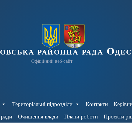
ровська районна рада Одес
Офіційний веб-сайт
Територіальні підрозділи
Контакти
Керівн
 ради
Очищення влади
Плани роботи
Проекти рі