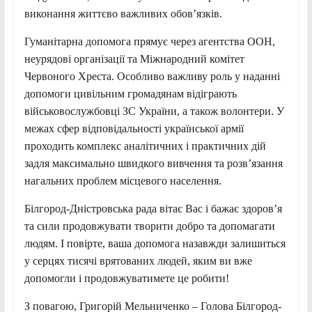
виконання життєво важливих обов’язків.
Гуманітарна допомога прямує через агентства ООН,
неурядові організації та Міжнародний комітет
Червоного Хреста. Особливо важливу роль у наданні
допомоги цивільним громадянам відіграють
військовослужбовці ЗС України, а також волонтери. У
межах сфер відповідальності української армії
проходить комплекс аналітичних і практичних дій
задля максимально швидкого вивчення та розв’язання
нагальних проблем місцевого населення.
Білгород-Дністровська рада вітає Вас і бажає здоров’я
та сили продовжувати творити добро та допомагати
людям. І повірте, ваша допомога назавжди залишиться
у серцях тисячі врятованих людей, яким ви вже
допомогли і продовжуватимете це робити!
З повагою, Григорій Мельниченко – Голова Білгород-