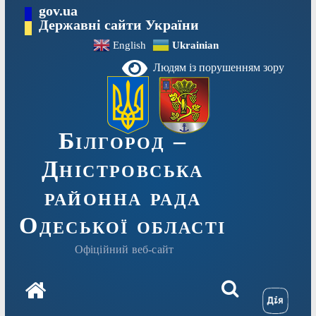
Перейти
gov.ua
до
Державні сайти України
вмісту
English
Ukrainian
Людям із порушенням зору
Білгород –
Дністровська
районна рада
Одеської області
Офіційний веб-сайт