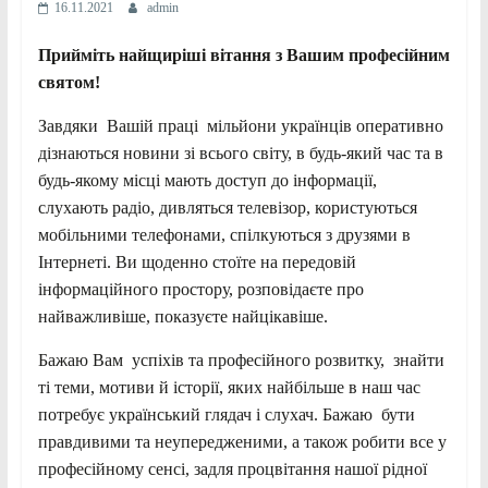
16.11.2021
admin
Прийміть найщиріші вітання з Вашим професійним
святом!
Завдяки Вашій праці мільйони українців оперативно
дізнаються новини зі всього світу, в будь-який час та в
будь-якому місці мають доступ до інформації,
слухають радіо, дивляться телевізор, користуються
мобільними телефонами, спілкуються з друзями в
Інтернеті. Ви щоденно стоїте на передовій
інформаційного простору, розповідаєте про
найважливіше, показуєте найцікавіше.
Бажаю Вам успіхів та професійного розвитку, знайти
ті теми, мотиви й історії, яких найбільше в наш час
потребує український глядач і слухач. Бажаю бути
правдивими та неупередженими, а також робити все у
професійному сенсі, задля процвітання нашої рідної