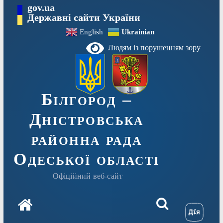
Перейти
gov.ua
до
Державні сайти України
вмісту
English
Ukrainian
Людям із порушенням зору
Білгород –
Дністровська
районна рада
Одеської області
Офіційний веб-сайт