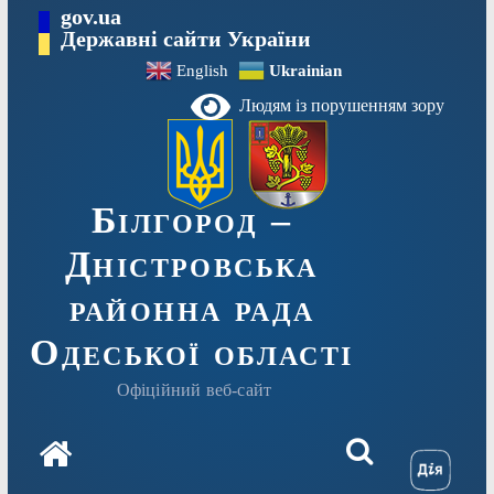
Перейти
gov.ua
до
Державні сайти України
вмісту
English
Ukrainian
Людям із порушенням зору
Білгород –
Дністровська
районна рада
Одеської області
Офіційний веб-сайт