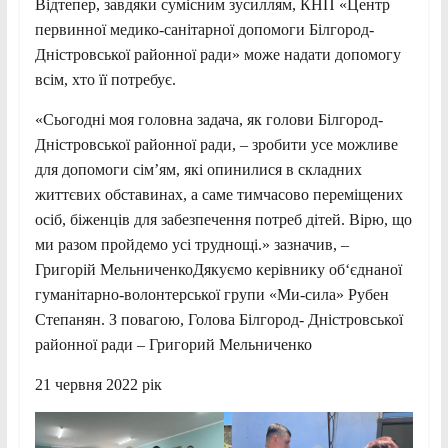
Відтепер, завдяки сумісним зусиллям, КНП «Центр
первинної медико-санітарної допомоги Білгород-
Дністровської районної ради» може надати допомогу
всім, хто її потребує.
«Сьогодні моя головна задача, як голови Білгород-
Дністровської районної ради, – зробити усе можливе
для допомоги сім’ям, які опинилися в складних
життєвих обставинах, а саме тимчасово переміщених
осіб, біженців для забезпечення потреб дітей. Вірю, що
ми разом пройдемо усі труднощі.» зазначив, –
Григорій МельниченкоДякуємо керівнику об‘єднаної
гуманітарно-волонтерської групи «Ми-сила» Рубен
Степанян. З повагою, Голова Білгород- Дністровської
районної ради – Григорий Мельниченко
21 червня 2022 рік