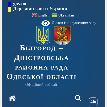
Перейти
gov.ua
до
Державні сайти України
вмісту
English
Ukrainian
Людям із порушенням зору
Білгород –
Дністровська
районна рада
Одеської області
Офіційний веб-сайт