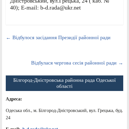
Дністровський, вул.Грецька, 24 ( каб. №
40); E-mail: b-d.rada@ukr.net
←
Відбулося засідання Президії районної ради
Відбулася чергова сесія районної ради
→
Білгород-Дністровська районна рада Одеської
області
Адреса:
Одеська обл., м. Білгород-Дністровський, вул. Грецька, буд.
24