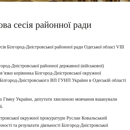
ова сесія районної ради
сія Білгород-Дністровської районної ради Одеської обласі VIII
город-Дністровської районної державної (військової)
в’язки керівника Білгород-Дністровської окружної
Білгород-Дністровського ВП ГУНП України в Одеській області
го Гімну України, депутати хвилиною мовчання вшанували
ї.
стровської окружної прокуратури Руслан Ковальський
нності та результати діяльності Білгород-Дністровської