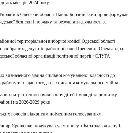
дцять місяців 2024 року.
країни в Одеській області Павло Бобчинський проінформував
дської безпеки і порядку та результати діяльності за
айонної територіальної виборчої комісії Одеської області
овообраних депутатів районної ради Препелиці Олександра
еської обласної організації політичної партії «СЛУГА
о визначеного майна спільної комунальної власності до
 району та надана згода на списання комунального майна.
ово-патріотичного виховання дітей і молоді та розвитку
районі на 2026-2029 роки.
ських голосів відкритим поіменним голосуванням.
сандр Єрошенко подякував усім присутнім за злагоджену і