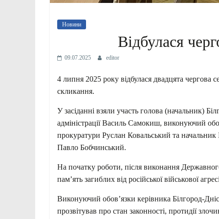
Новини
Відбулася черг
09.07.2025
editor
4 липня 2025 року відбулася двадцята чергова се
скликання.
У засіданні взяли участь голова (начальник) Біл
адміністрації Василь Самокиш, виконуючий обо
прокуратури Руслан Ковальський та начальник 
Павло Бобчинський.
На початку роботи, після виконання Державно
пам’ять загиблих від російської військової агресі
Виконуючий обов’язки керівника Білгород-Дні
прозвітував про стан законності, протидії злочи