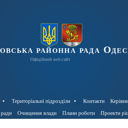
ровська районна рада Одес
Офіційний веб-сайт
Територіальні підрозділи
Контакти
Керівн
 ради
Очищення влади
Плани роботи
Проекти рі