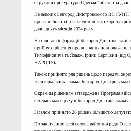
окружної прокуратури Одеської області за двана
Начальник Білгород-Дністровського ВП ГУНП У
про стан боротьби із злочинністю, охорону грома
дванадцять місяців 2024 року.
На підставі інформації Білгород-Дністровської р
прийнято рішення про визнання повноважень н
Тимофійовича та Язаджі Ірини Сергіївни (від Од
НАРОДУ).
Також прийнято ряд рішень щодо передачі окрем
територіальних громад Білгород-Дністровського
Окремим рішенням затверджена Програма військ
ветеранського руху в Білгород-Дністровському 
Загалом прийнято 26 рішень більшістю депутат
По закінченню сесії голова районної ради Олек