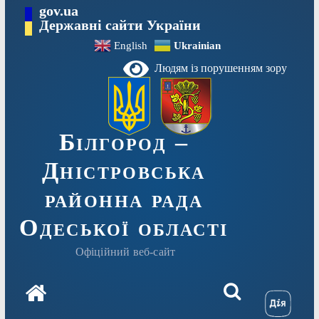
Перейти
gov.ua
до
Державні сайти України
вмісту
English
Ukrainian
Людям із порушенням зору
Білгород –
Дністровська
районна рада
Одеської області
Офіційний веб-сайт