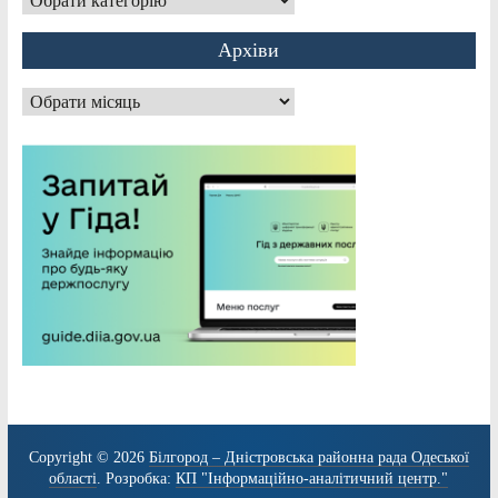
Архіви
Архіви
Copyright © 2026
Білгород – Дністровська районна рада Одеської
області
. Розробка:
КП "Інформаційно-аналітичний центр."